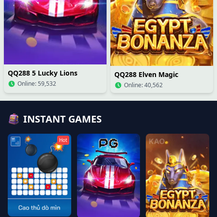
QQ288 5 Lucky Lions
QQ288 Elven Magic
Online: 59,532
Online: 40,562
INSTANT GAMES
Hot