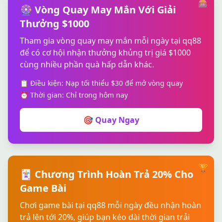
🎰
🎡 Vòng Quay May Mắn Với Giải
Thưởng $1000
Tham gia vòng quay may mắn mỗi ngày tại qq88
để có cơ hội nhận thưởng khủng trị giá $1000
cùng nhiều phần quà hấp dẫn khác.
📋 Điều kiện: Nạp tối thiểu $30 để mở vòng quay
⏰ Thời gian: Chỉ trong hôm nay
🎯 Quay Ngay
🏆
🃏 Chương Trình Hoàn Trả 20% Cho
Game Bài
Chơi game bài tại qq88 mỗi ngày đều nhận hoàn
trả lên tới 20%, giúp bạn kéo dài thời gian trải