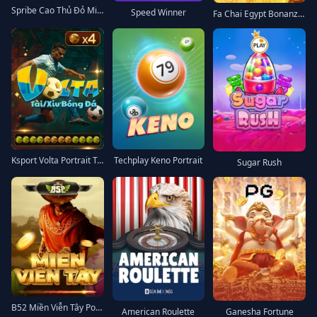
Spribe Cao Thủ Đỏ Min Portrait
Speed Winner
Fa Chai Egypt Bonanza Portrait
Ksport Volta Portrait Test
Techplay Keno Portrait
Sugar Rush
B52 Miền Viễn Tây Portrait
American Roulette
Ganesha Fortune