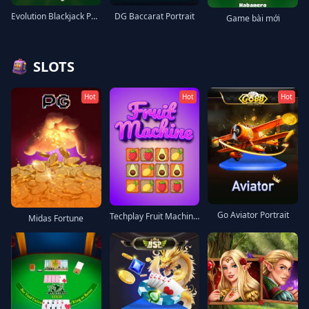
DG Baccarat Portrait
Evolution Blackjack Portrait
Game bài mới
SLOTS
Hot
Hot
Hot
Go Aviator Portrait
Techplay Fruit Machine Portrait
Midas Fortune