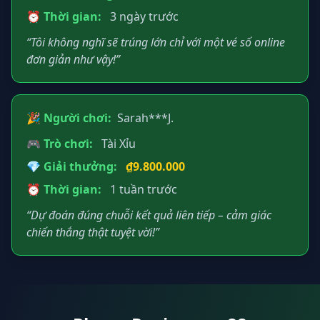
⏰ Thời gian:
3 ngày trước
“Tôi không nghĩ sẽ trúng lớn chỉ với một vé số online
đơn giản như vậy!”
🎉 Người chơi:
Sarah***J.
🎮 Trò chơi:
Tài Xỉu
💎 Giải thưởng:
₫9.800.000
⏰ Thời gian:
1 tuần trước
“Dự đoán đúng chuỗi kết quả liên tiếp – cảm giác
chiến thắng thật tuyệt vời!”