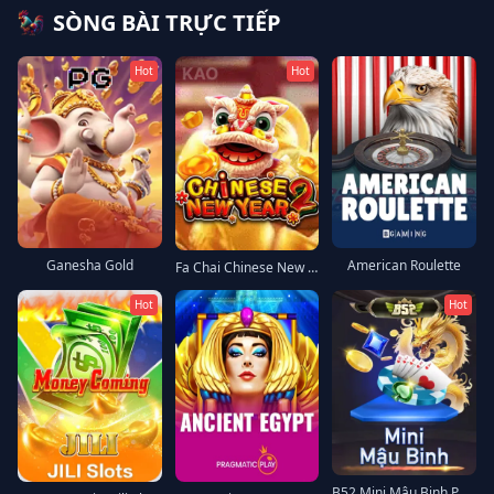
SÒNG BÀI TRỰC TIẾP
Hot
Hot
Ganesha Gold
American Roulette
Fa Chai Chinese New Year 2 Portrait
Hot
Hot
B52 Mini Mậu Binh Portrait