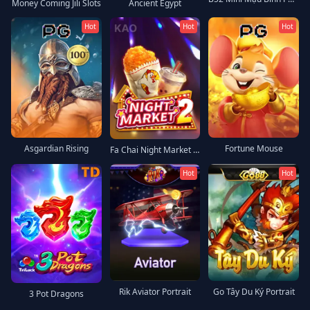
Money Coming Jili Slots
Ancient Egypt
Hot
Hot
Hot
Asgardian Rising
Fortune Mouse
Fa Chai Night Market 2 Portrait
Hot
Hot
Rik Aviator Portrait
Go Tây Du Ký Portrait
3 Pot Dragons