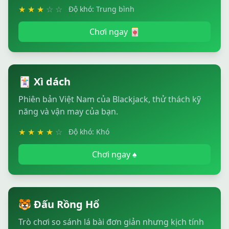
★
★
★
☆
☆
Độ khó: Trung bình
Chơi ngay 🀄
🃏 Xì dách
Phiên bản Việt Nam của Blackjack, thử thách kỹ
năng và vận may của bạn.
★
★
★
★
☆
Độ khó: Khó
Chơi ngay ♠️
🐯 Đấu Rồng Hổ
Trò chơi so sánh lá bài đơn giản nhưng kịch tính