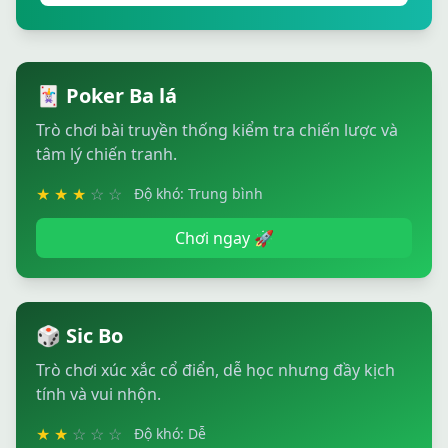
🃏 Poker Ba lá
Trò chơi bài truyền thống kiểm tra chiến lược và
tâm lý chiến tranh.
★
★
★
☆
☆
Độ khó: Trung bình
Chơi ngay 🚀
🎲 Sic Bo
Trò chơi xúc xắc cổ điển, dễ học nhưng đầy kịch
tính và vui nhộn.
★
★
☆
☆
☆
Độ khó: Dễ