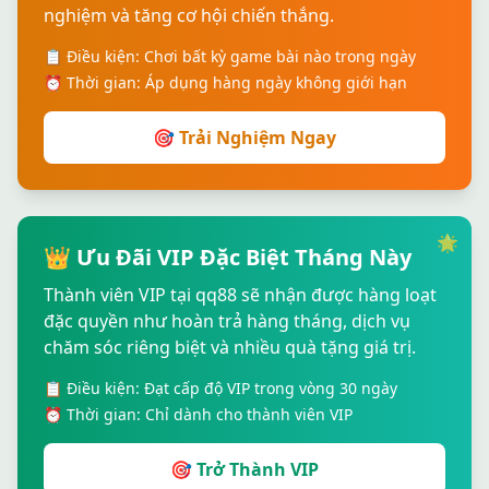
nghiệm và tăng cơ hội chiến thắng.
📋 Điều kiện: Chơi bất kỳ game bài nào trong ngày
⏰ Thời gian: Áp dụng hàng ngày không giới hạn
🎯 Trải Nghiệm Ngay
🌟
👑 Ưu Đãi VIP Đặc Biệt Tháng Này
Thành viên VIP tại qq88 sẽ nhận được hàng loạt
đặc quyền như hoàn trả hàng tháng, dịch vụ
chăm sóc riêng biệt và nhiều quà tặng giá trị.
📋 Điều kiện: Đạt cấp độ VIP trong vòng 30 ngày
⏰ Thời gian: Chỉ dành cho thành viên VIP
🎯 Trở Thành VIP