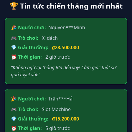
🏆 Tin tức chiến thắng mới nhất
🎉 Người chơi:
Nguyễn***Minh
🎮 Trò chơi:
Xì dách
💎 Giải thưởng:
₫28.500.000
⏰ Thời gian:
2 giờ trước
“Không ngờ lại thắng lớn đến vậy! Cảm giác thật sự
quá tuyệt vời!”
🎉 Người chơi:
Trần***Hải
🎮 Trò chơi:
Slot Machine
💎 Giải thưởng:
₫15.200.000
⏰ Thời gian:
5 giờ trước