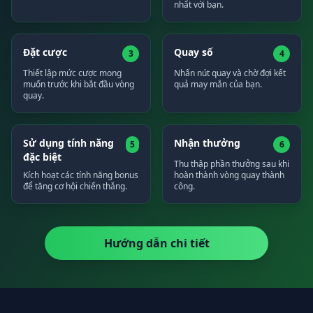
nhất với bạn.
Đặt cược
Quay số
3
4
Thiết lập mức cược mong
Nhấn nút quay và chờ đợi kết
muốn trước khi bắt đầu vòng
quả may mắn của bạn.
quay.
Sử dụng tính năng
Nhận thưởng
5
6
đặc biệt
Thu thập phần thưởng sau khi
Kích hoạt các tính năng bonus
hoàn thành vòng quay thành
để tăng cơ hội chiến thắng.
công.
Hướng dẫn chi tiết