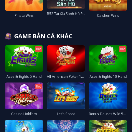
B52 Tài Xỉu Sảnh Hủ Portrait
Caishen Wins
Pinata Wins
GAME BẮN CÁ KHÁC
Hot
Hot
Aces & Eights 5 Hand
All American Poker 100 Hand
Aces & Eights 10 Hand
Hot
Casino Hold'em
Let's Shoot
Bonus Deuces Wild 50 Hand