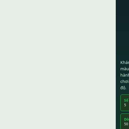
Khám
màu 
hành
chơi
độ.
Số
5
Dò
50