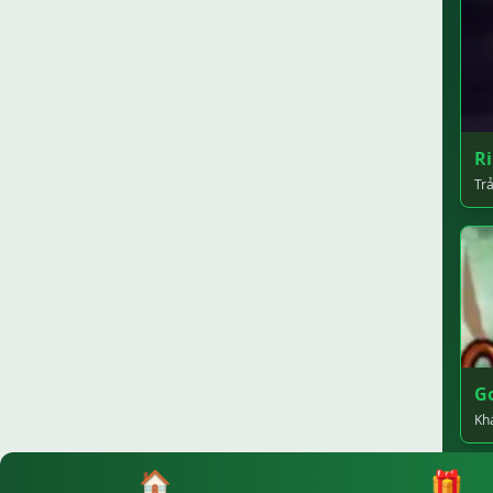
Ri
Tr
Go
Kh
🏠
🎁