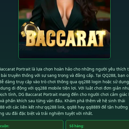
accarat Portrait là lựa chọn hoàn hảo cho những người yêu thích t
 bài truyền thống với sự sang trọng và đẳng cấp. Tại QQ288, bạn c
dễ dàng truy cập vào trò chơi thông qua qq288 login hoặc sử dụng
dụng di động với qq288 mobile tiện lợi. Với luật chơi đơn giản n
kịch tính, DG Baccarat Portrait mang đến cho người chơi cảm giác 
và phấn khích sau từng ván đấu. Khám phá thêm về hệ sinh thái
8 với các liên kết như qq288 link, qq88 hay qq8889 để tận hưởng
g ưu đãi đặc biệt và trải nghiệm tuyệt vời nhất.
 cuộn:
Số hàng: