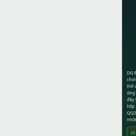
DG B
chơi
thể 
ứng 
đầy 
hộp 
QQ28
nhữn
Số