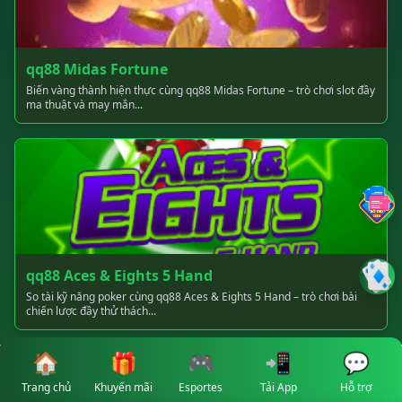
qq88 Midas Fortune
Biến vàng thành hiện thực cùng qq88 Midas Fortune – trò chơi slot đầy
ma thuật và may mắn...
qq88 Aces & Eights 5 Hand
So tài kỹ năng poker cùng qq88 Aces & Eights 5 Hand – trò chơi bài
chiến lược đầy thử thách...
🏠
🎁
🎮
📲
💬
Trang chủ
Khuyến mãi
Esportes
Tải App
Hỗ trợ