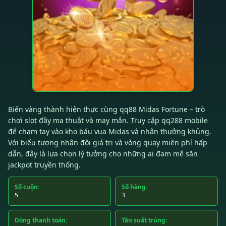
Biến vàng thành hiện thực cùng qq88 Midas Fortune – trò
chơi slot đầy ma thuật và may mắn. Truy cập qq288 mobile
để chạm tay vào kho báu vua Midas và nhận thưởng khủng.
Với biểu tượng nhân đôi giá trị và vòng quay miễn phí hấp
dẫn, đây là lựa chọn lý tưởng cho những ai đam mê săn
jackpot truyền thống.
Số cuộn:
Số hàng:
5
3
Dòng thanh toán:
Tần suất trúng: